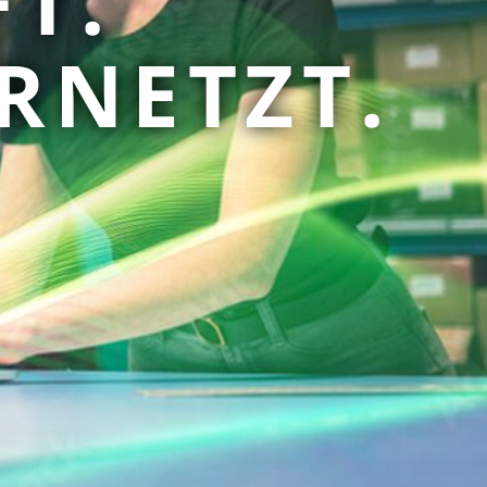
T.
RNETZT.