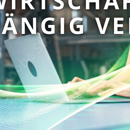
IRTSCHAF
Container-Tracking-Software
ÄNGIG VE
Kassen-Systeme (flour.io)