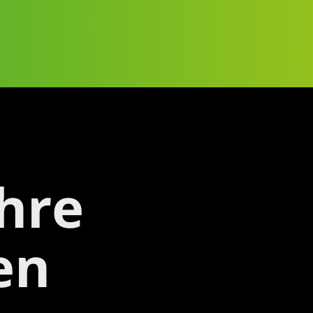
hre
en