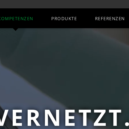
KOMPETENZEN
PRODUKTE
REFERENZEN
vices
ERP Erweiterungen
KI-Plattfo
EPROFusion
Transform
schaft / ERP
Wissens-KI & Automatisierun
bteilung
B2B Shoplösung
Ihr Wissenzw
altung / Inventar /
Produktions-Steuerung
-Premise
Manageme
atenbank
WMS - Warehouse
Dokumentenmanagement / 
Management System
KI-Agenten 
-Management
Digitaler Wissenszwilling
+Absatz
KI-Agent + Automatisierung
KI-Agenten 
 Service-Management
Sport-Mannschafts-Managem
ssung
Addon für Hubspot
KI-Agenten 
rce
App-Entwicklung
Addon für Clockin-Time
KI-Agenten 
chhaltung
Addon für Netstock
VERNETZT
Sanktionsliste
Zollanbindung (Atlas)
LCD Preisschilder