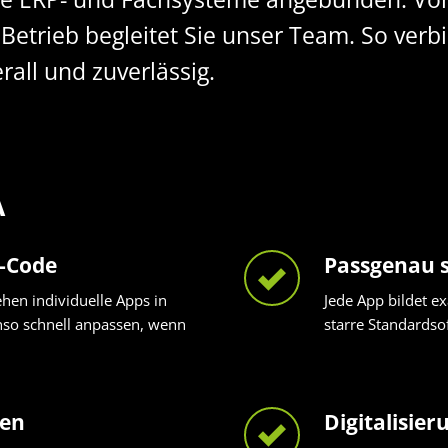
 Betrieb begleitet Sie unser Team. So ve
rall und zuverlässig.
A
w-Code
Passgenau s
hen individuelle Apps in
Jede App bildet e
nso schnell anpassen, wenn
starre Standardso
den
Digitalisie