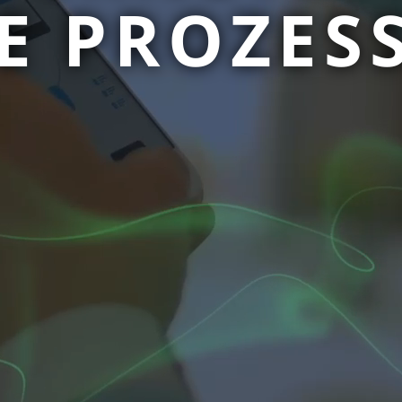
E PROZESS
Container-Tracking-Software
Kassen-Systeme (flour.io)