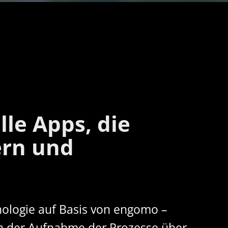
le Apps, die
ern und
nologie auf Basis von engomo –
on der Aufnahme der Prozesse über