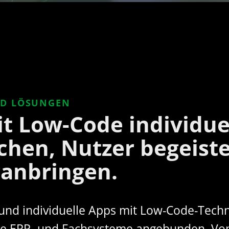
ND LÖSUNGEN
t Low-Code individuel
chen, Nutzer begeist
anbringen.
e und individuelle Apps mit Low-Code-Tech
Ihre ERP- und Fachsysteme angebunden. V